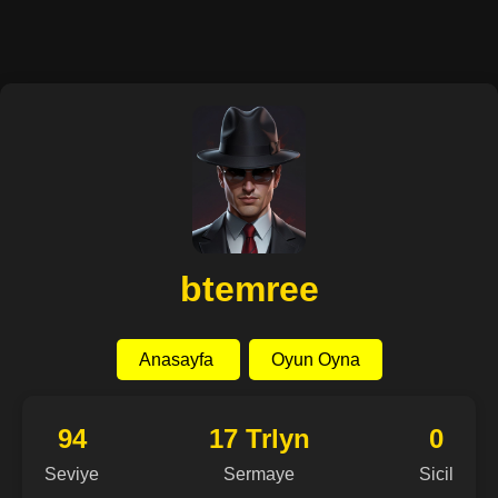
btemree
Anasayfa
Oyun Oyna
94
17 Trlyn
0
Seviye
Sermaye
Sicil