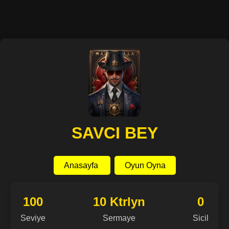
SAVCI BEY
Anasayfa
Oyun Oyna
100
10 Ktrlyn
0
Seviye
Sermaye
Sicil