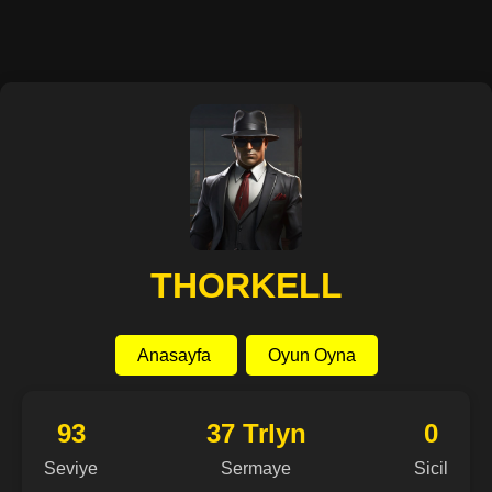
THORKELL
Anasayfa
Oyun Oyna
93
37 Trlyn
0
Seviye
Sermaye
Sicil