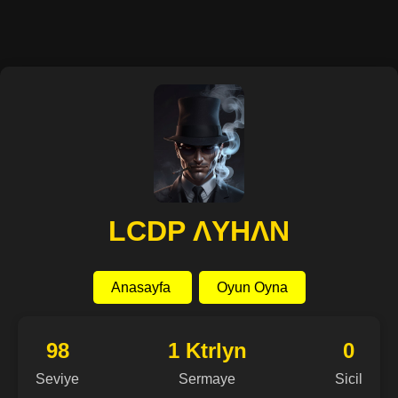
LCDP ΛYHΛN
Anasayfa
Oyun Oyna
98
1 Ktrlyn
0
Seviye
Sermaye
Sicil