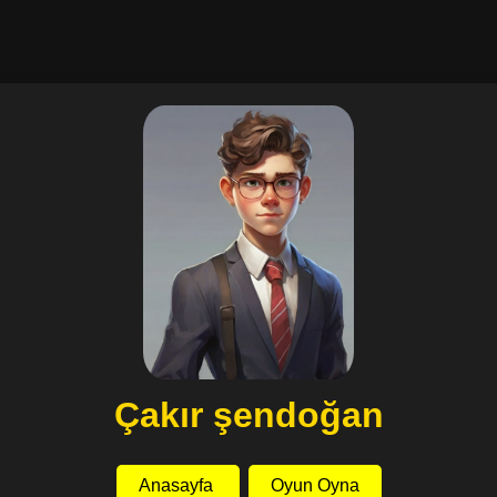
Çakır şendoğan
Anasayfa
Oyun Oyna