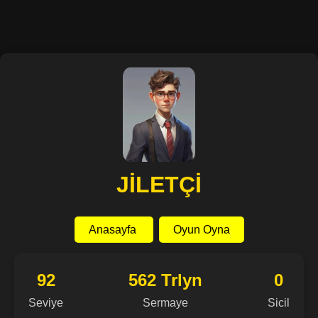
JİLETÇİ
Anasayfa
Oyun Oyna
92
562 Trlyn
0
Seviye
Sermaye
Sicil