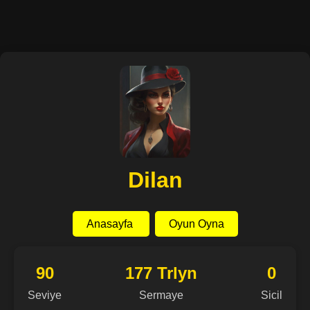
Dilan
Anasayfa
Oyun Oyna
90
177 Trlyn
0
Seviye
Sermaye
Sicil