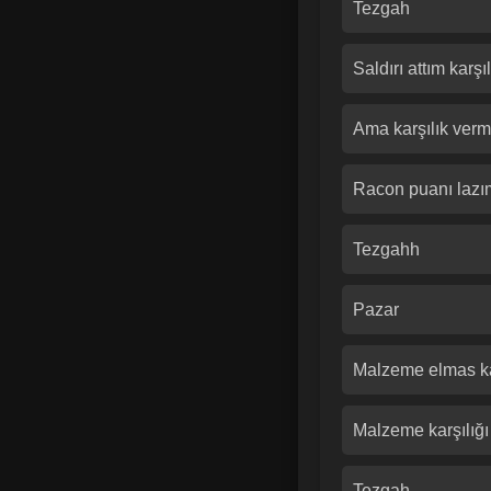
Tezgah
Saldırı attım karşı
Ama karşılık ver
Racon puanı lazım
Tezgahh
Pazar
Malzeme elmas karş
Malzeme karşılığı 
Tezgah