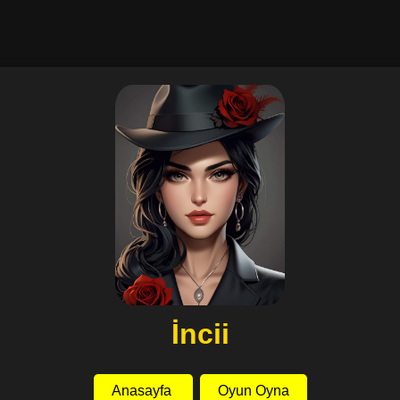
İncii
Anasayfa
Oyun Oyna