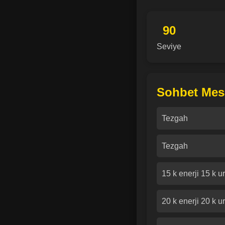
90
Seviye
Sohbet Mesa
Tezgah
Tezgah
15 k enerji 15 k 
20 k enerji 20 k 