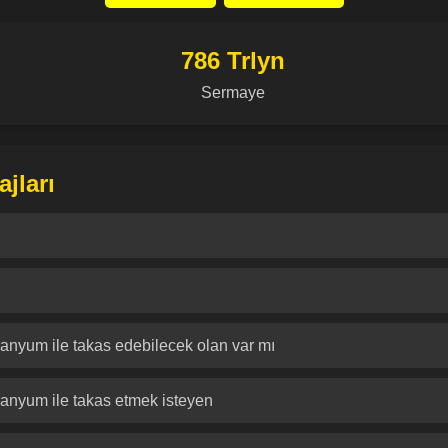
786 Trlyn
Sermaye
jları
uranyum ile takas edebilecek olan var mı
uranyum ile takas etmek isteyen