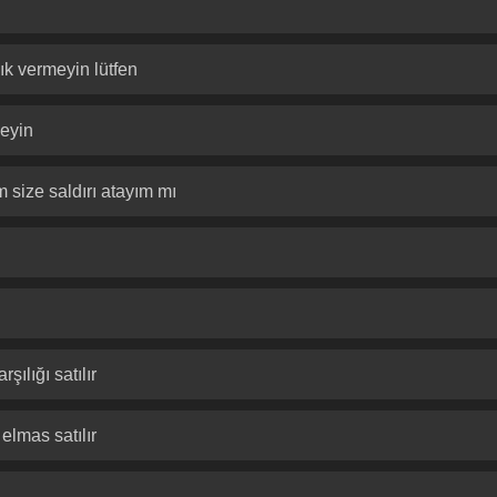
lık vermeyin lütfen
meyin
 size saldırı atayım mı
ılığı satılır
elmas satılır