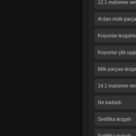
12.1 malzeme veri
4t dan mülk parças
Koyunlar tezgaht
Koyunlar çkk uyg
Milk parçası tezg
14.1 malzeme veri
Ne kadardı
Sertifika tezgah
Sertifika tezgah