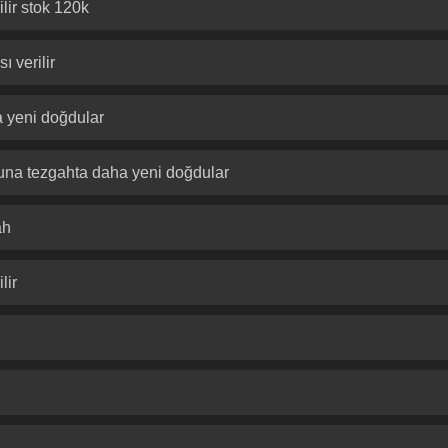
lir stok 120k
ı verilir
a yeni doğdular
una tezgahta daha yeni doğdular
ah
lir