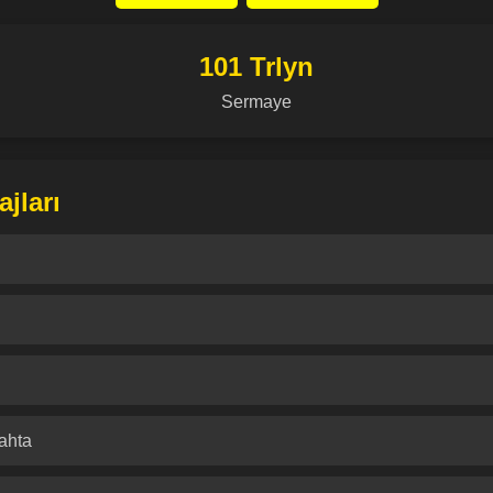
101 Trlyn
Sermaye
jları
ahta