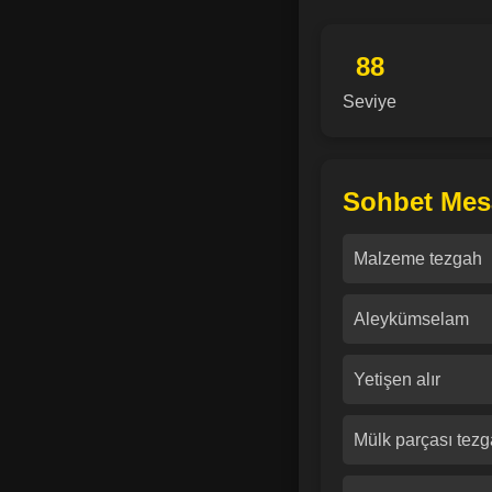
88
Seviye
Sohbet Mesa
Malzeme tezgah
Aleykümselam
Yetişen alır
Mülk parçası tezg