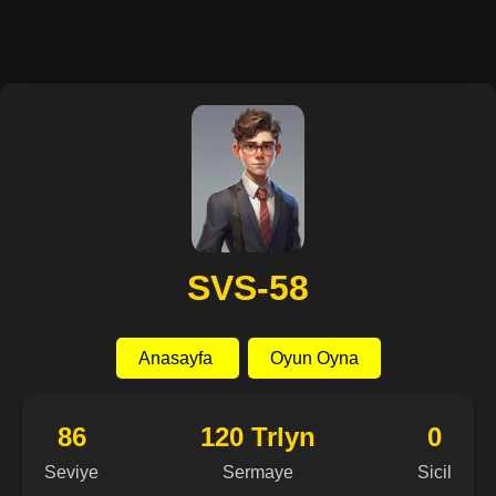
SVS-58
Anasayfa
Oyun Oyna
86
120 Trlyn
0
Seviye
Sermaye
Sicil