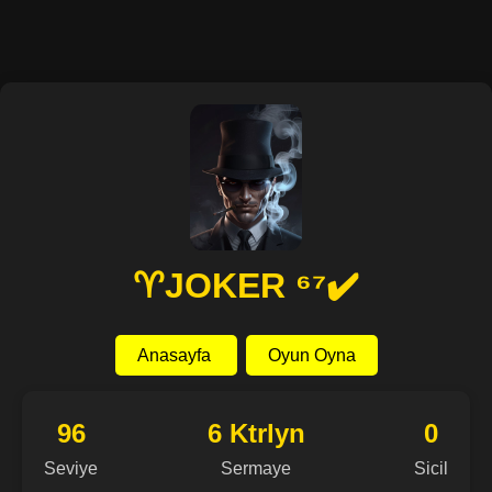
♈️JOKER ⁶⁷✔️
Anasayfa
Oyun Oyna
96
6 Ktrlyn
0
Seviye
Sermaye
Sicil