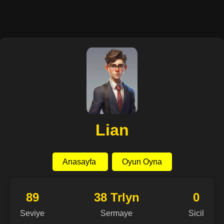
Lian
Anasayfa
Oyun Oyna
89
38 Trlyn
0
Seviye
Sermaye
Sicil