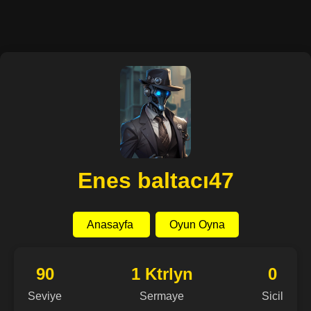
Enes baltacı47
Anasayfa
Oyun Oyna
90
1 Ktrlyn
0
Seviye
Sermaye
Sicil