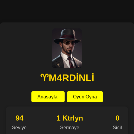
♈M4RDİNLİ
Anasayfa
Oyun Oyna
94
1 Ktrlyn
0
Seviye
Sermaye
Sicil