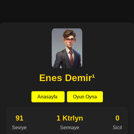
Enes Demir¹
Anasayfa
Oyun Oyna
91
1 Ktrlyn
0
Seviye
Sermaye
Sicil