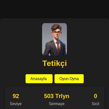
Tetikçi
Anasayfa
Oyun Oyna
92
503 Trlyn
0
Seviye
Sermaye
Sicil