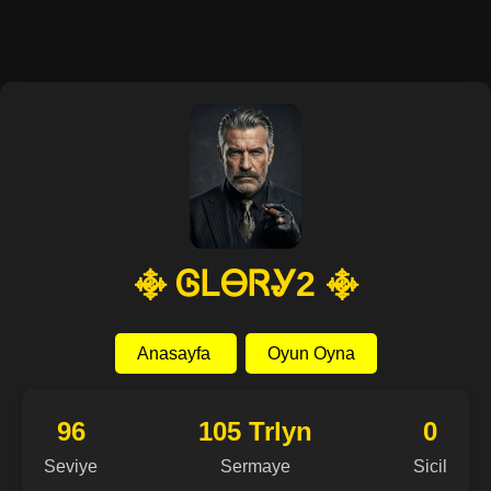
࿇ ᎶᏞᎾᏒᎽ2 ࿇
Anasayfa
Oyun Oyna
96
105 Trlyn
0
Seviye
Sermaye
Sicil