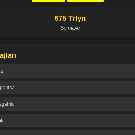
675 Trlyn
Sermaye
jları
ba
zgahtaa
zgahta
lır