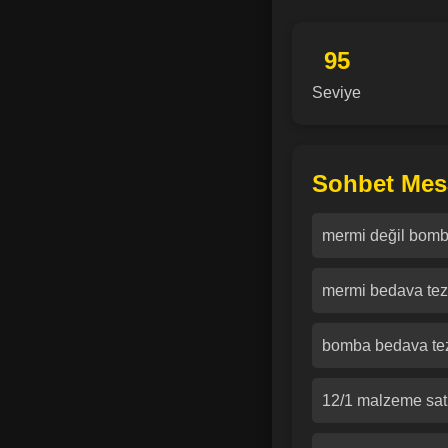
95
Seviye
Sohbet Mesa
mermi değil bom
mermi bedava te
bomba bedava te
12/1 malzeme satı