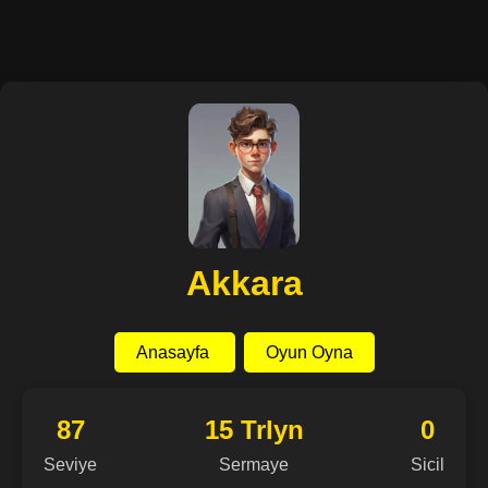
Akkara
Anasayfa
Oyun Oyna
87
15 Trlyn
0
Seviye
Sermaye
Sicil