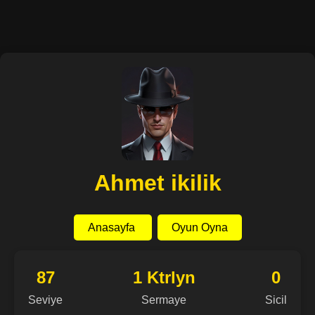
Ahmet ikilik
Anasayfa
Oyun Oyna
87
1 Ktrlyn
0
Seviye
Sermaye
Sicil