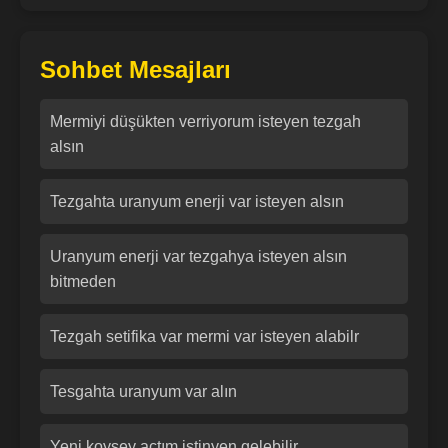
Sohbet Mesajları
Mermiyi düşükten verriyorum isteyen tezgah
alsın
Tezgahta uranyum enerji var isteyen alsın
Uranyum enerji var tezgahya isteyen alsın
bitmeden
Tezgah setifika var mermi var isteyen alabilr
Tesgahta uranyum var alın
Yeni koysey açtım istinyen gelebilir