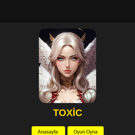
TOXİC
Anasayfa
Oyun Oyna