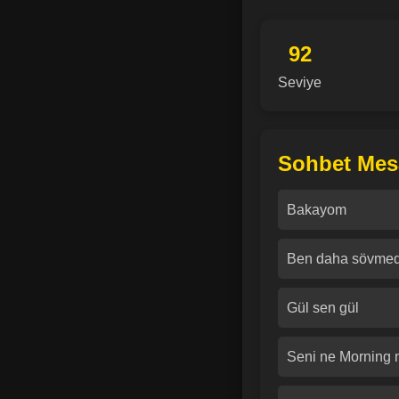
92
Seviye
Sohbet Mesa
Bakayom
Ben daha sövme
Gül sen gül
Seni ne Morning n