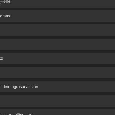
çekildi
legrama
ce
kendine uğraşacaksınn
niye engelliyorsunn