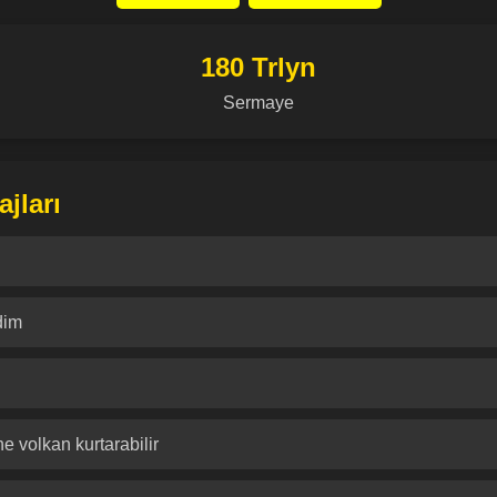
180 Trlyn
Sermaye
jları
dim
e volkan kurtarabilir