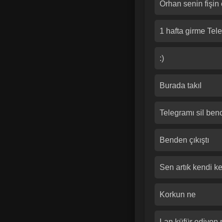
Orhan senin fişin 
1 hafta girme Te
:)
Burada takıl
Telegramı sil ben
Benden çıkıştı
Sen artık kendi 
Korkun ne
Lan küfür ediyon 