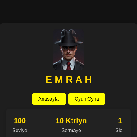
E M R A H
Anasayfa
Oyun Oyna
100
10 Ktrlyn
1
Seviye
Sermaye
Sicil