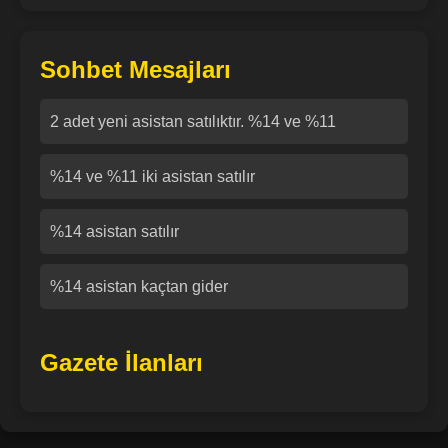
Sohbet Mesajları
2 adet yeni asistan satılıktır. %14 ve %11
%14 ve %11 iki asistan satılır
%14 asistan satılır
%14 asistan kaçtan gider
Gazete İlanları