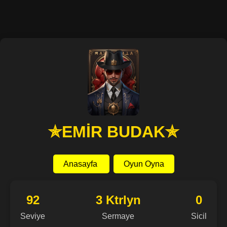
✯EMİR BUDAK✯
Anasayfa
Oyun Oyna
92
3 Ktrlyn
0
Seviye
Sermaye
Sicil