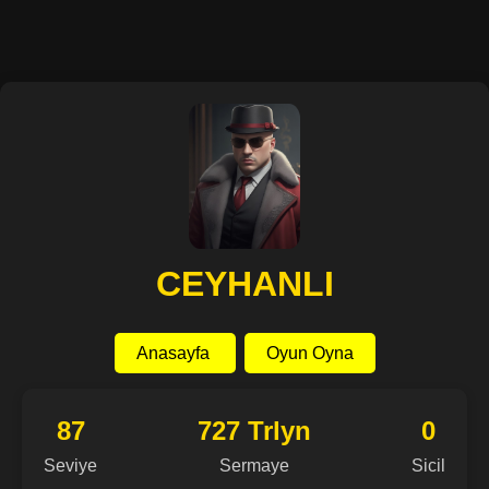
CEYHANLI
Anasayfa
Oyun Oyna
87
727 Trlyn
0
Seviye
Sermaye
Sicil