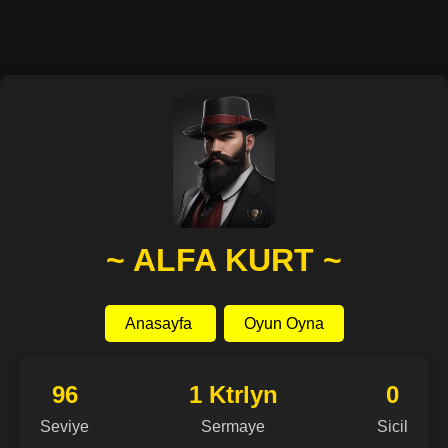
~ ALFA KURT ~
Anasayfa
Oyun Oyna
96
1 Ktrlyn
0
Seviye
Sermaye
Sicil