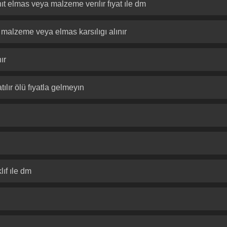
ıt elmas veya malzeme verılır fıyat ıle dm
 malzeme veya elmas karsılıgı alınır
ır
ılır ölü fıyatla gelmeyın
lıf ıle dm