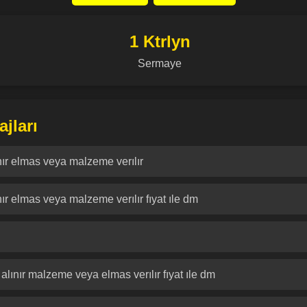
1 Ktrlyn
Sermaye
jları
nır elmas veya malzeme verılır
ır elmas veya malzeme verılır fıyat ıle dm
alınır malzeme veya elmas verılır fıyat ıle dm