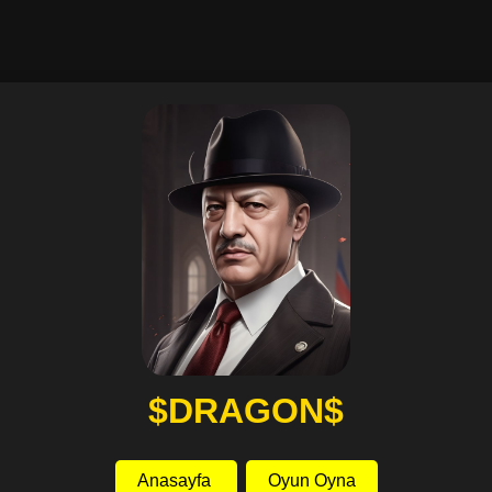
$DRAGON$
Anasayfa
Oyun Oyna