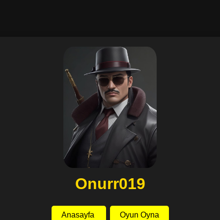
Onurr019
Anasayfa
Oyun Oyna