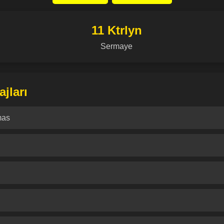
11 Ktrlyn
Sermaye
jları
mas