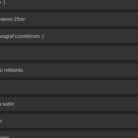
 :)
 mermi 25mr
ragraf cozebilcem :)
lu miktarda
satılır
r
tılır