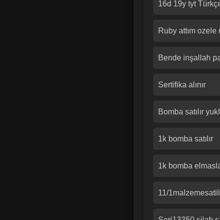
16d 19y tyt Türkçe
Ruby attım ozele
Bende inşallah pa
Sertifika alınır
Bomba satılır yuk
1k bomba satılır
1k bomba elmasla 
11/1malzemesatili
Seri13350 silah sa