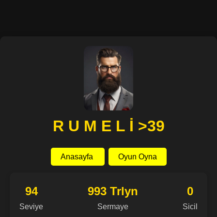
R U M E L İ >39
Anasayfa
Oyun Oyna
94
993 Trlyn
0
Seviye
Sermaye
Sicil