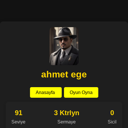
ahmet ege
Anasayfa
Oyun Oyna
91
3 Ktrlyn
0
Seviye
Sermaye
Sicil