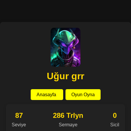
Uğur grr
Anasayfa
Oyun Oyna
87
286 Trlyn
0
Seviye
Sermaye
Sicil