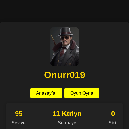
Onurr019
Anasayfa
Oyun Oyna
95
11 Ktrlyn
0
Seviye
Sermaye
Sicil