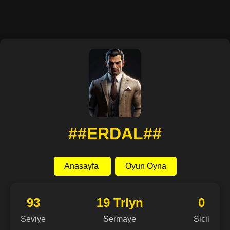
##ERDAL##
Anasayfa
Oyun Oyna
93
19 Trlyn
0
Seviye
Sermaye
Sicil