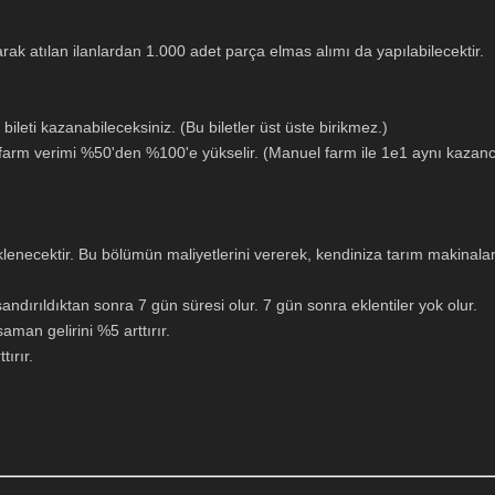
arak atılan ilanlardan 1.000 adet parça elmas alımı da yapılabilecektir.
leti kazanabileceksiniz. (Bu biletler üst üste birikmez.)
 farm verimi %50'den %100'e yükselir. (Manuel farm ile 1e1 aynı kazancı
lenecektir. Bu bölümün maliyetlerini vererek, kendiniza tarım makinaları 
uşandırıldıktan sonra 7 gün süresi olur. 7 gün sonra eklentiler yok olur.
man gelirini %5 arttırır.
ırır.