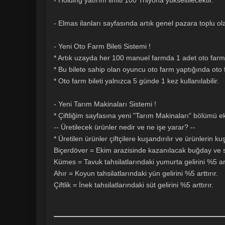
- Holding yatırım limiti 100 Trilyona yükseltilecektir.
- Elmas ilanları sayfasında artık genel pazara toplu ol
- Yeni Oto Farm Bileti Sistemi !
* Artık uzayda her 100 manuel farmda 1 adet oto farm bi
* Bu bilete sahip olan oyuncu oto farm yaptığında oto
* Oto farm bileti yalnızca 5 günde 1 kez kullanılabilir.
- Yeni Tarım Makinaları Sistemi !
* Çiftliğim sayfasına yeni "Tarım Makinaları" bölümü ek
-- Üretilecek ürünler nedir ve ne işe yarar? --
* Üretilen ürünler çiftçilere kuşandırılır ve ürünlerin k
Biçerdöver = Ekim arazisinde kazanılacak buğday ve sa
Kümes = Tavuk tahsilatlarındaki yumurta gelirini %5 artt
Ahır = Koyun tahsilatlarındaki yün gelirini %5 arttırır.
Çiftlik = İnek tahsilatlarındaki süt gelirini %5 arttırır.