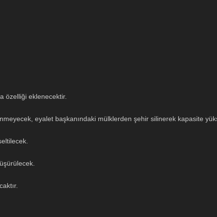
 özelliği eklenecektir.
ilinmeyecek, eyalet başkanındaki mülklerden şehir silinerek kapasite yüks
eltilecek.
düşürülecek.
caktır.